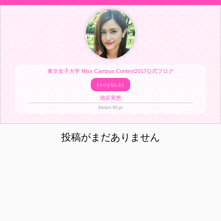
東京女子大学 Miss Campus Contest2017公式ブログ
EntryNo.03
池谷実悠
Iketani Miyu
投稿がまだありません